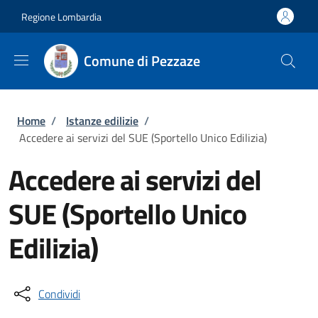
Salta al contenuto principale
Skip to footer content
Regione Lombardia
Comune di Pezzaze
Briciole di pane
Home
/
Istanze edilizie
/
Accedere ai servizi del SUE (Sportello Unico Edilizia)
Accedere ai servizi del
SUE (Sportello Unico
Edilizia)
Condividi