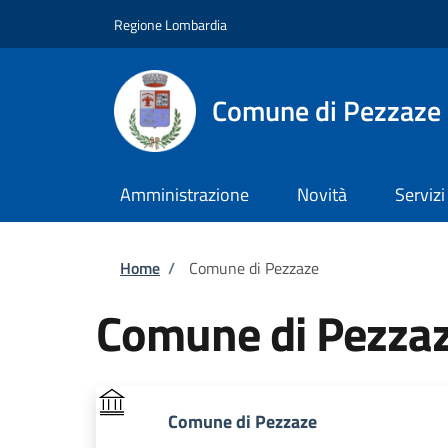
Salta al contenuto principale
Skip to footer content
Regione Lombardia
Comune di Pezzaze
Amministrazione
Novità
Servizi
Briciole di pane
Home
/
Comune di Pezzaze
Comune di Pezza
Comune di Pezzaze