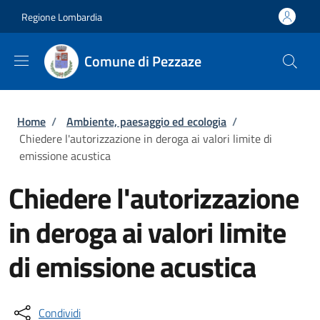
Salta al contenuto principale
Skip to footer content
Regione Lombardia
Comune di Pezzaze
Briciole di pane
Home
/
Ambiente, paesaggio ed ecologia
/
Chiedere l'autorizzazione in deroga ai valori limite di
emissione acustica
Chiedere l'autorizzazione
in deroga ai valori limite
di emissione acustica
Condividi