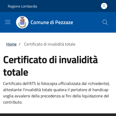
Salta al contenuto principale
Skip to footer content
Regione Lombardia
Comune di Pezzaze
Briciole di pane
Home
/
Certificato di invalidità totale
Certificato di invalidità
totale
Certificato dell'ATS (o fotocopia ufficializzata dal richiedente),
attestante l'invalidità totale qualora il portatore di handicap
voglia avvalersi della precedenza ai fini della liquidazione del
contributo.