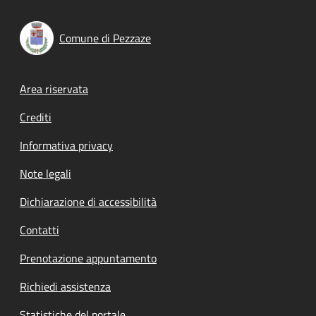
Comune di Pezzaze
Footer menu
Area riservata
Crediti
Informativa privacy
Note legali
Dichiarazione di accessibilità
Contatti
Prenotazione appuntamento
Richiedi assistenza
Statistiche del portale