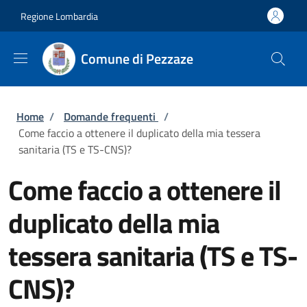
Salta al contenuto principale
Skip to footer content
Regione Lombardia
Comune di Pezzaze
Briciole di pane
Home
/
Domande frequenti
/
Come faccio a ottenere il duplicato della mia tessera
sanitaria (TS e TS-CNS)?
Come faccio a ottenere il
duplicato della mia
tessera sanitaria (TS e TS-
CNS)?