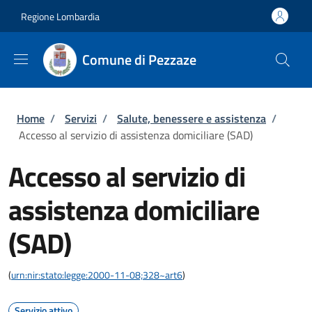
Salta al contenuto principale
Skip to footer content
Regione Lombardia
Comune di Pezzaze
Briciole di pane
Home
/
Servizi
/
Salute, benessere e assistenza
/
Accesso al servizio di assistenza domiciliare (SAD)
Accesso al servizio di
assistenza domiciliare
(SAD)
(
urn:nir:stato:legge:2000-11-08;328~art6
)
Servizio attivo