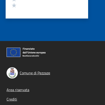
Valuta 1 stelle su 5
Comune di Pezzaze
Footer menu
Area riservata
Crediti