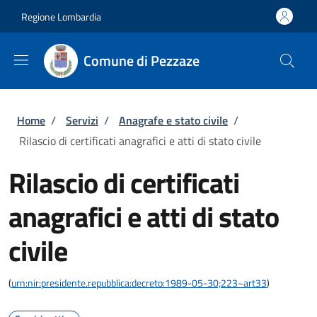
Salta al contenuto principale
Skip to footer content
Regione Lombardia
Comune di Pezzaze
Briciole di pane
Home
/
Servizi
/
Anagrafe e stato civile
/
Rilascio di certificati anagrafici e atti di stato civile
Rilascio di certificati
anagrafici e atti di stato
civile
(
urn:nir:presidente.repubblica:decreto:1989-05-30;223~art33
)