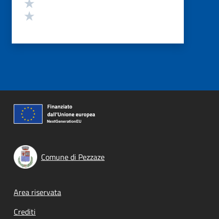
Valuta 2 stelle su 5
Valuta 1 stelle su 5
Comune di Pezzaze
Footer menu
Area riservata
Crediti