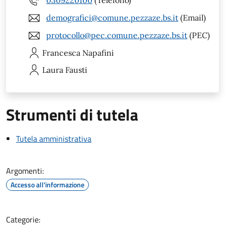
0309220100
(Telefono)
demografici@comune.pezzaze.bs.it
(Email)
protocollo@pec.comune.pezzaze.bs.it
(PEC)
Francesca
Napafini
Laura
Fausti
Strumenti di tutela
Tutela amministrativa
Argomenti:
Accesso all'informazione
Categorie: