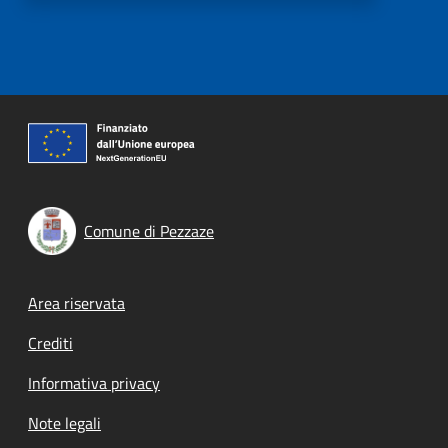
Comune di Pezzaze
Footer menu
Area riservata
Crediti
Informativa privacy
Note legali