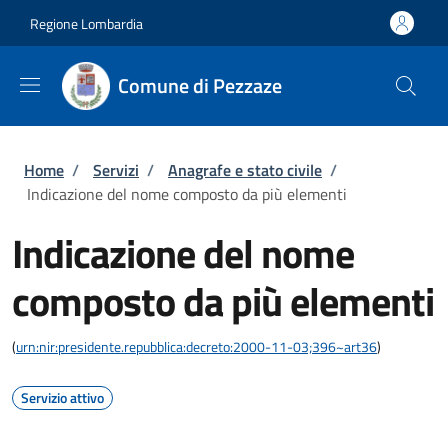
Salta al contenuto principale
Skip to footer content
Regione Lombardia
Comune di Pezzaze
Briciole di pane
Home
/
Servizi
/
Anagrafe e stato civile
/
Indicazione del nome composto da più elementi
Indicazione del nome
composto da più elementi
(
urn:nir:presidente.repubblica:decreto:2000-11-03;396~art36
)
Servizio attivo