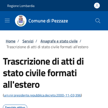
Salta al contenuto principale
Skip to footer content
Regione Lombardia
Comune di Pezzaze
Briciole di pane
Home
/
Servizi
/
Anagrafe e stato civile
/
Trascrizione di atti di stato civile formati all'estero
Trascrizione di atti di
stato civile formati
all'estero
(
urn:nir:presidente.repubblica:decreto:2000-11-03;396
)
Servizio attivo