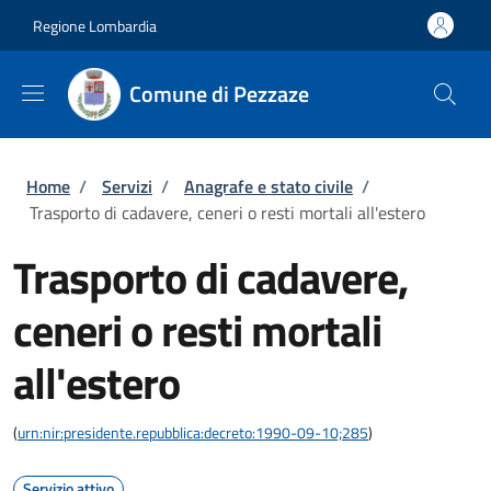
Salta al contenuto principale
Skip to footer content
Regione Lombardia
Comune di Pezzaze
Briciole di pane
Home
/
Servizi
/
Anagrafe e stato civile
/
Trasporto di cadavere, ceneri o resti mortali all'estero
Trasporto di cadavere,
ceneri o resti mortali
all'estero
(
urn:nir:presidente.repubblica:decreto:1990-09-10;285
)
Servizio attivo