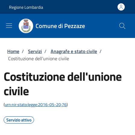
Salta al contenuto principale
Skip to footer content
Regione Lombardia
Comune di Pezzaze
Briciole di pane
Home
/
Servizi
/
Anagrafe e stato civile
/
Costituzione dell'unione civile
Costituzione dell'unione
civile
(
urn:nir:stato:legge:2016-05-20;76
)
Servizio attivo