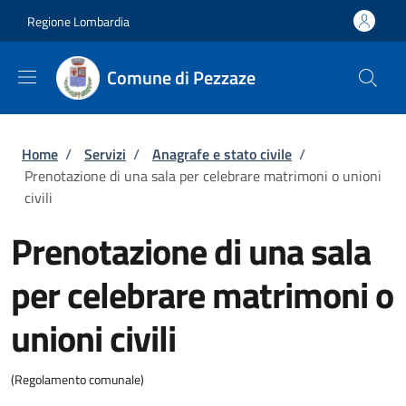
Salta al contenuto principale
Skip to footer content
Regione Lombardia
Comune di Pezzaze
Briciole di pane
Home
/
Servizi
/
Anagrafe e stato civile
/
Prenotazione di una sala per celebrare matrimoni o unioni
civili
Prenotazione di una sala
per celebrare matrimoni o
unioni civili
(Regolamento comunale)