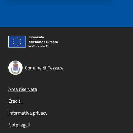
Comune di Pezzaze
Footer menu
Area riservata
Crediti
Informativa privacy
Note legali