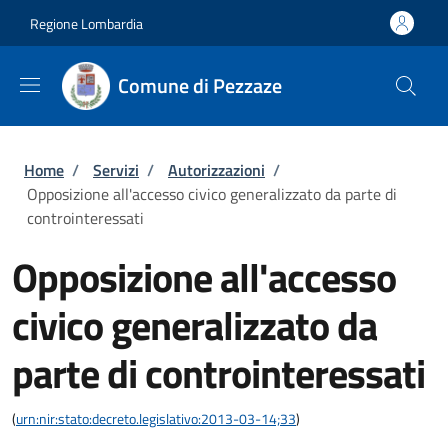
Salta al contenuto principale
Skip to footer content
Regione Lombardia
Comune di Pezzaze
Briciole di pane
Home
/
Servizi
/
Autorizzazioni
/
Opposizione all'accesso civico generalizzato da parte di
controinteressati
Opposizione all'accesso
civico generalizzato da
parte di controinteressati
(
urn:nir:stato:decreto.legislativo:2013-03-14;33
)