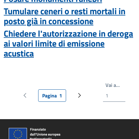
Tumulare ceneri o resti mortali in
posto già in concessione
Chiedere l'autorizzazione in deroga
ai valori limite di emissione
acustica
Write th
Vai a…
Pagina
1
Pagina precedente
Pagina attuale
Prossima pagina