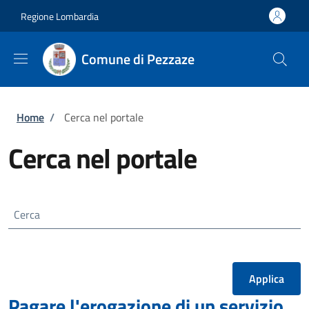
Salta al contenuto principale
Skip to footer content
Regione Lombardia
Comune di Pezzaze
Briciole di pane
Home
/
Cerca nel portale
Cerca nel portale
Cerca
Pagare l'erogazione di un servizio